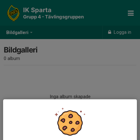
IK Sparta
Grupp 4 - Tävlingsgruppen
Logga in
Bildgalleri
Bildgalleri
0 album
Inga album skapade