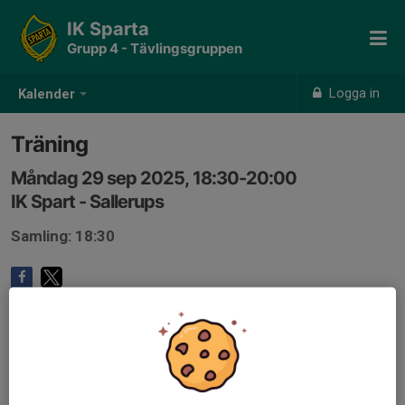
IK Sparta
Grupp 4 - Tävlingsgruppen
Logga in
Kalender
Träning
Måndag 29 sep 2025, 18:30-20:00
IK Spart - Sallerups
Samling: 18:30