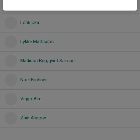
Kian Warsam
Lorik Uka
Lykke Mattisson
Madison Bergqvist Salman
Noel Bruhner
Viggo Alm
Zain Alasow