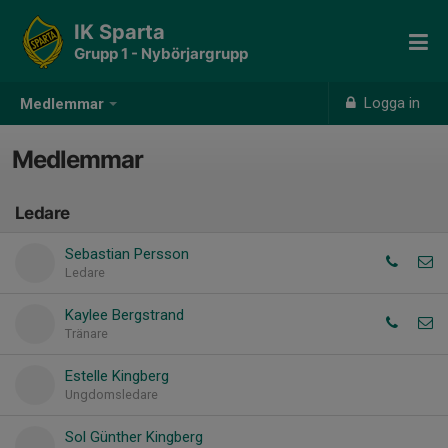
IK Sparta
Grupp 1 - Nybörjargrupp
Logga in
Medlemmar
Medlemmar
Ledare
Sebastian Persson
Ledare
Kaylee Bergstrand
Tränare
Estelle Kingberg
Ungdomsledare
Sol Günther Kingberg