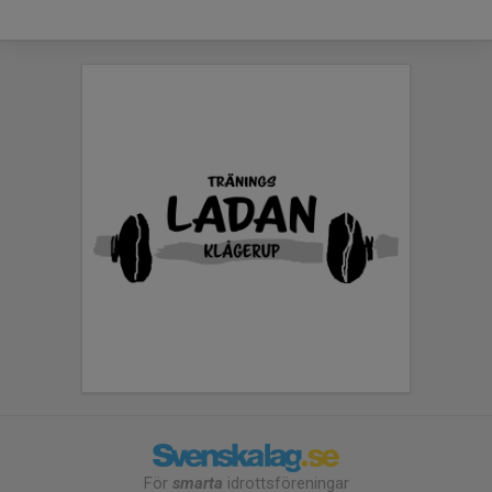
För
smarta
idrottsföreningar