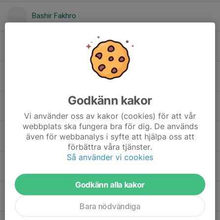
Bashir Fakhro
Drim Hiseni
Elton Nessler
Godkänn kakor
Enes Ceylan
Vi använder oss av kakor (cookies) för att vår
webbplats ska fungera bra för dig. De används
Enzo Riderelli
även för webbanalys i syfte att hjälpa oss att
förbättra våra tjänster.
Så använder vi cookies
Harry Holmdahl
Godkänn alla kakor
Jones Fakhro
Bara nödvändiga