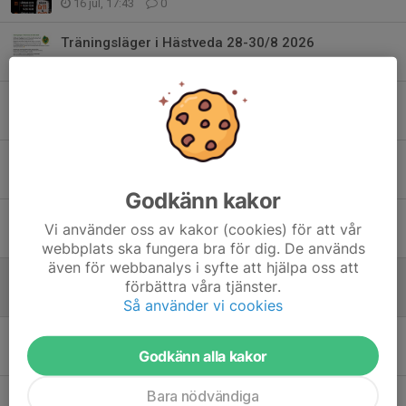
16 jul, 17:43
0
Träningsläger i Hästveda 28-30/8 2026
25 jun, 09:56
4
Olympiadagarna Malmö 2026
4 jun, 10:26
0
Skånes Idrottsledarstipendier 2026 till Alma!
1 jun, 18:48
0
Godkänn kakor
Malmö börjar med oss 2026
Vi använder oss av kakor (cookies) för att vår
26 maj, 21:22
2
webbplats ska fungera bra för dig. De används
även för webbanalys i syfte att hjälpa oss att
Familje läger idrottsklivet 2026
förbättra våra tjänster.
24 maj, 22:28
0
Så använder vi cookies
Heros Cup 2026
Godkänn alla kakor
3 maj, 10:11
0
Bara nödvändiga
Inställd träning för grupp 1 och 2