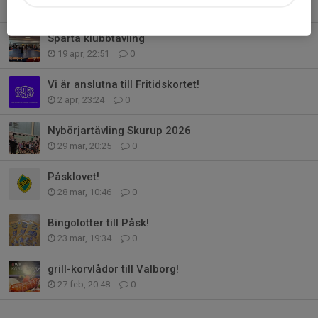
27 apr, 10:43
0
Sparta klubbtävling
19 apr, 22:51
0
Vi är anslutna till Fritidskortet!
2 apr, 23:24
0
Nybörjartävling Skurup 2026
29 mar, 20:25
0
Påsklovet!
28 mar, 10:46
0
Bingolotter till Påsk!
23 mar, 19:34
0
grill-korvlådor till Valborg!
27 feb, 20:48
0