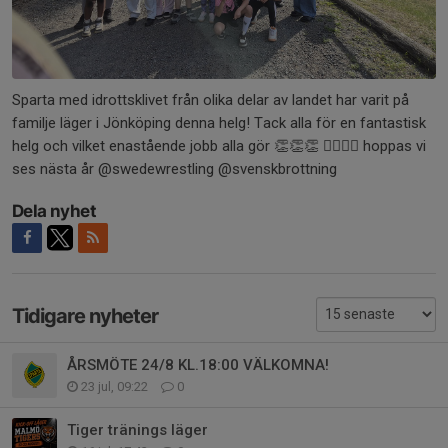
Sparta med idrottsklivet från olika delar av landet har varit på
familje läger i Jönköping denna helg! Tack alla för en fantastisk
helg och vilket enastående jobb alla gör 👏👏👏 🤼‍♀️🤼‍♂️ hoppas vi
ses nästa år @swedewrestling @svenskbrottning
Dela nyhet
Tidigare nyheter
ÅRSMÖTE 24/8 KL.18:00 VÄLKOMNA!
23 jul, 09:22
0
Tiger tränings läger