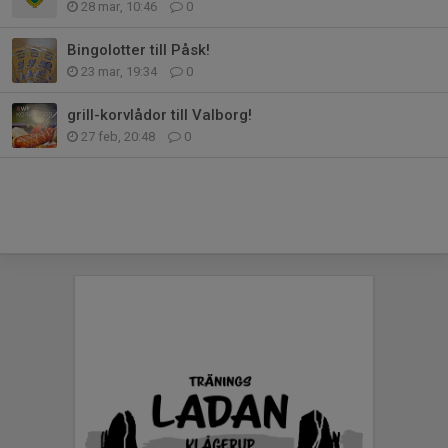
28 mar, 10:46
0
Bingolotter till Påsk!
23 mar, 19:34
0
grill-korvlådor till Valborg!
27 feb, 20:48
0