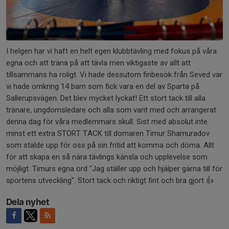
I helgen har vi haft en helt egen klubbtävling med fokus på våra
egna och att träna på att tävla men viktigaste av allt att
tillsammans ha roligt. Vi hade dessutom finbesök från Seved var
vi hade omkring 14 barn som fick vara en del av Sparta på
Sallerupsvägen. Det blev mycket lyckat! Ett stort tack till alla
tränare, ungdomsledare och alla som varit med och arrangerat
denna dag för våra medlemmars skull. Sist med absolut inte
minst ett extra STORT TACK till domaren Timur Shamuradov
som stälde upp för oss på sin fritid att komma och döma. Allt
för att skapa en så nära tävlings känsla och upplevelse som
möjligt. Timurs egna ord "Jag ställer upp och hjälper gärna till för
sportens utveckling". Stort tack och riktigt fint och bra gjort 👍
Dela nyhet