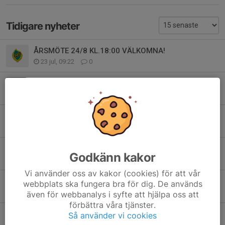
Tidigare nyheter
ÅRSMÖTE 24/8 KL.18:00 VÄLKOMNA!
23 jul, 09:22
0
Tiger tränings läger
16 jul, 17:43
0
Träningsläger i Hästveda 28-30/8 2026
25 jun, 09:56
4
Olympiadagarna Malmö 2026
Godkänn kakor
4 jun, 10:26
0
Vi använder oss av kakor (cookies) för att vår
Skånes Idrottsledarstipendier 2026 till Alma!
webbplats ska fungera bra för dig. De används
1 jun, 18:48
0
även för webbanalys i syfte att hjälpa oss att
förbättra våra tjänster.
Malmö börjar med oss 2026
Så använder vi cookies
26 maj, 21:22
2