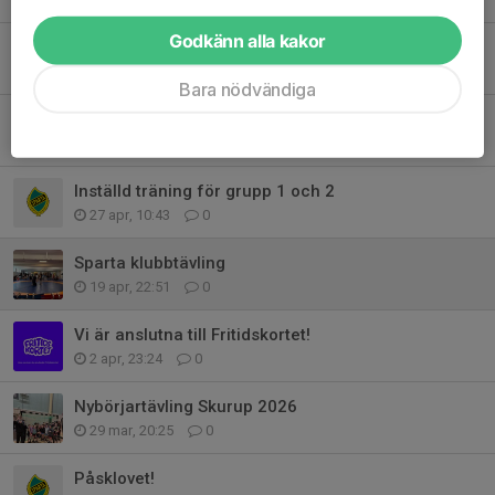
Godkänn alla kakor
Familje läger idrottsklivet 2026
24 maj, 22:28
0
Bara nödvändiga
Heros Cup 2026
3 maj, 10:11
0
Inställd träning för grupp 1 och 2
27 apr, 10:43
0
Sparta klubbtävling
19 apr, 22:51
0
Vi är anslutna till Fritidskortet!
2 apr, 23:24
0
Nybörjartävling Skurup 2026
29 mar, 20:25
0
Påsklovet!