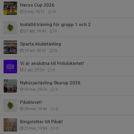
Heros Cup 2026
3 maj, 10:11
0
Inställd träning för grupp 1 och 2
27 apr, 10:43
0
Sparta klubbtävling
19 apr, 22:51
0
Vi är anslutna till Fritidskortet!
2 apr, 23:24
0
Nybörjartävling Skurup 2026
29 mar, 20:25
0
Påsklovet!
28 mar, 10:46
0
Bingolotter till Påsk!
23 mar, 19:34
0