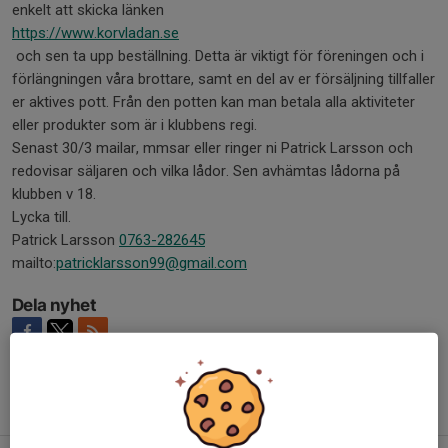
enkelt att skicka länken
https://www.korvladan.se
och sen ta upp beställning. Detta är viktigt för föreningen och i
förlängningen våra brottare, samt en del av er försäljning tillfaller
er aktives pott. Från den potten kan man betala alla aktiviteter
eller produkter som är i klubbens regi.
Senast 30/3 mailar, mmsar eller ringer ni Patrick Larsson och
redovisar säljaren och vilka lådor. Sen avhämtas lådorna på
klubben v 18.
Lycka till.
Patrick Larsson
0763-282645
mailto:
patricklarsson99@gmail.com
Dela nyhet
Tidigare nyheter