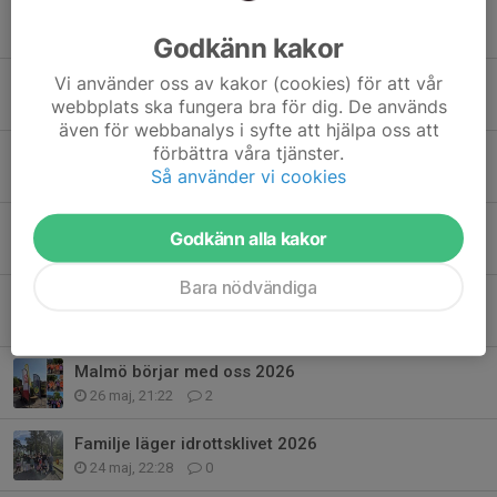
ÅRSMÖTE 24/8 KL.18:00 VÄLKOMNA!
23 jul, 09:22
0
Godkänn kakor
Vi använder oss av kakor (cookies) för att vår
Tiger tränings läger
webbplats ska fungera bra för dig. De används
16 jul, 17:43
0
även för webbanalys i syfte att hjälpa oss att
förbättra våra tjänster.
Träningsläger i Hästveda 28-30/8 2026
Så använder vi cookies
25 jun, 09:56
4
Olympiadagarna Malmö 2026
Godkänn alla kakor
4 jun, 10:26
0
Bara nödvändiga
Skånes Idrottsledarstipendier 2026 till Alma!
1 jun, 18:48
0
Malmö börjar med oss 2026
26 maj, 21:22
2
Familje läger idrottsklivet 2026
24 maj, 22:28
0