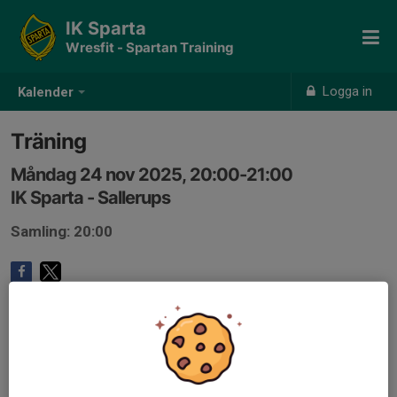
IK Sparta
Wresfit - Spartan Training
Logga in
Kalender
Träning
Måndag 24 nov 2025, 20:00-21:00
IK Sparta - Sallerups
Samling: 20:00