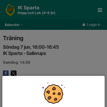
IK Sparta
Hopp och Lek (4-6 år)
Logga in
Kalender
Träning
Söndag 7 jun, 16:00-16:45
IK Sparta - Sallerups
Samling: 16:00