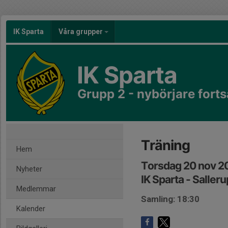
IK Sparta
Våra grupper
IK Sparta
Grupp 2 - nybörjare forts
Träning
Hem
Torsdag 20 nov 2
Nyheter
IK Sparta - Saller
Medlemmar
Samling: 18:30
Kalender