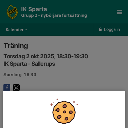
IK Sparta
Grupp 2 - nybörjare fortsättning
Logga in
Kalender
Träning
Torsdag 2 okt 2025, 18:30-19:30
IK Sparta - Sallerups
Samling: 18:30